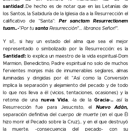
santidad
!..De hecho es de notar que en las Letanías de
los Santos, la Sabiduría de la Iglesia da a la Resurrección el
Per sanctam Resurrectionem
calificativo de "Santa":
tuam..-
santa
"
Por tu
Resurrección"... líbranos Señor!".
Y sí!,.. si hay un estado del alma que sea el mejor
representado o simbolizado por la Resurrección: es la
Santidad!:
lo explica un maestro de la vida espiritual-Dom
Marmion, Benedictino, Padre espiritual no solo de muchos
fervientes monjes más de innumerables seglares, almas
iluminadas y dirigidas por él: "Así como la Conversión
implica la separación y alejamiento del pecado y de todo
lo que nos lleva a él (vicios, tentaciones, ocasiones) y la
nueva Vida
Gracia-..
retoma de una
, -la de la
así la
Nuevo Adán,
Resurrección fue para Jesucristo, el
separación definitiva del cuerpo
de muerte
(en el que Él
hizo morir el Pecado sobre la Cruz),.. y en el que destruyó
la muerte, -consecuencia del pecado- con su