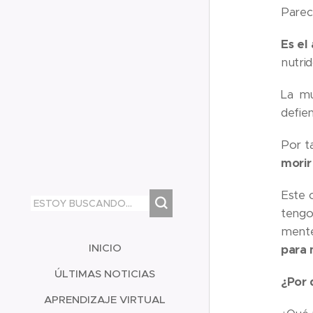
Parec
Es el
nutrid
La mu
defien
Por t
morir
Este 
tengo
mente
INICIO
para 
ÚLTIMAS NOTICIAS
¿Por 
APRENDIZAJE VIRTUAL