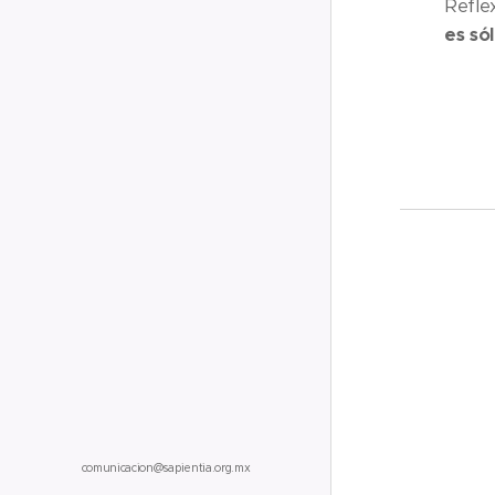
Refle
es sól
comunicacion@sapientia.org.mx