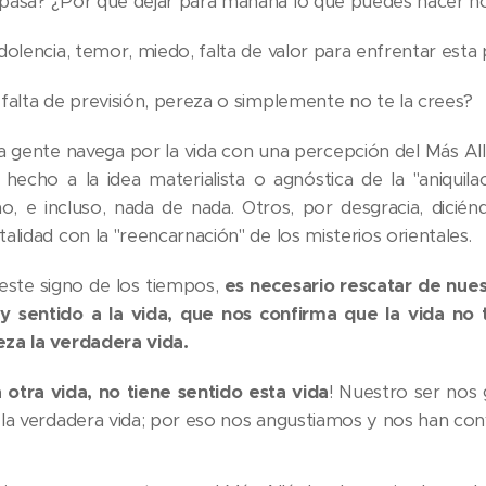
pasa? ¿Por qué dejar para mañana lo que puedes hacer h
dolencia, temor, miedo, falta de valor para enfrentar esta 
 falta de previsión, pereza o simplemente no te la crees?
 gente navega por la vida con una percepción del Más All
 hecho a la idea materialista o agnóstica de la "aniquila
rno, e incluso, nada de nada. Otros, por desgracia, dicié
alidad con la "reencarnación" de los misterios orientales.
este signo de los tiempos,
es necesario rescatar de nues
 y sentido a la vida, que nos confirma que la vida no
za la verdadera vida.
la otra vida, no tiene sentido esta vida
! Nuestro ser nos 
 la verdadera vida; por eso nos angustiamos y nos han con